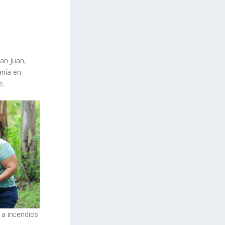
San Juan,
anía en
e.
 a incendios