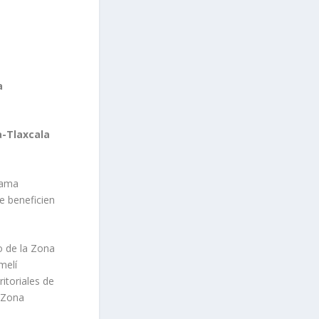
a
a-Tlaxcala
grama
e beneficien
o de la Zona
melí
itoriales de
a Zona