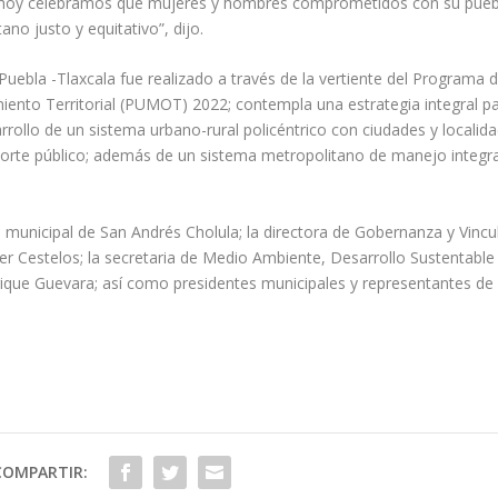
so hoy celebramos que mujeres y hombres comprometidos con su pue
no justo y equitativo”, dijo.
ebla -Tlaxcala fue realizado a través de la vertiente del Programa
ento Territorial (PUMOT) 2022; contempla una estrategia integral pa
rollo de un sistema urbano-rural policéntrico con ciudades y localid
porte público; además de un sistema metropolitano de manejo integra
e municipal de San Andrés Cholula; la directora de Gobernanza y Vincu
er Cestelos; la secretaria de Medio Ambiente, Desarrollo Sustentable
ique Guevara; así como presidentes municipales y representantes de 
COMPARTIR: