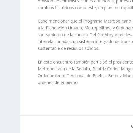
omisión de administraciones anteriores, por e
cambios históricos como este, un plan metropolita
Cabe mencionar que el Programa Metropolitano Pu
a la Planeación Urbana, Metropolitana y Ordenami
saneamiento de la cuenca Del Río Atoyac; el desar
interrelacionadas, un sistema integrado de trans
sustentable de residuos sólidos.
En este encuentro también participó el president
Metropolitana de la Sedatu, Beatriz Corina Mingü
Ordenamiento Territorial de Puebla, Beatriz Manr
órdenes de gobierno.