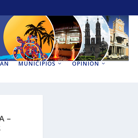
AN
MUNICIPIOS
OPINIÓN
A –
S