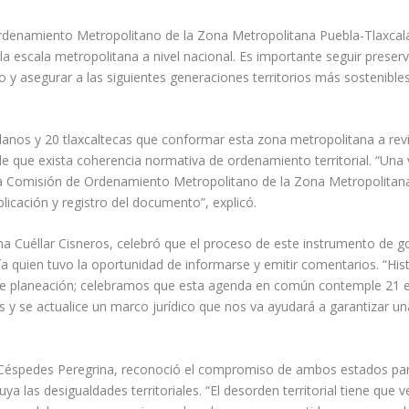
Ordenamiento Metropolitano de la Zona Metropolitana Puebla-Tlaxcala
la escala metropolitana a nivel nacional. Es importante seguir preser
co y asegurar a las siguientes generaciones territorios más sostenible
lanos y 20 tlaxcaltecas que conformar esta zona metropolitana a revi
e que exista coherencia normativa de ordenamiento territorial. “Una
e la Comisión de Ordenamiento Metropolitano de la Zona Metropolitan
licación y registro del documento”, explicó.
na Cuéllar Cisneros, celebró que el proceso de este instrumento de 
ía quien tuvo la oportunidad de informarse y emitir comentarios. “Hi
 de planeación; celebramos que esta agenda en común contemple 21 e
s y se actualice un marco jurídico que nos va ayudará a garantizar u
 Céspedes Peregrina, reconoció el compromiso de ambos estados par
uya las desigualdades territoriales. “El desorden territorial tiene que v