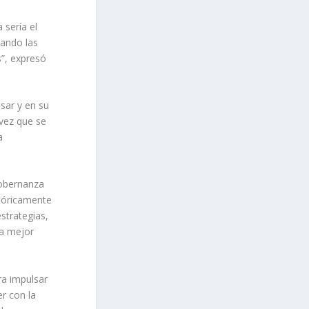
 sería el
vando las
s”, expresó
sar y en su
 vez que se
a
gobernanza
stóricamente
strategias,
na mejor
a impulsar
er con la