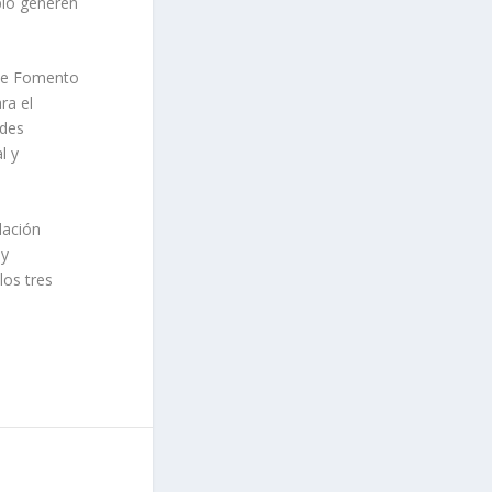
blo generen
 de Fomento
ra el
ades
l y
lación
 y
los tres