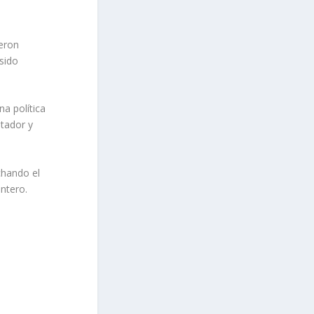
ueron
sido
na política
ntador y
chando el
ntero.