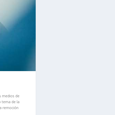
os medios de
o tema de la
la remoción
 en