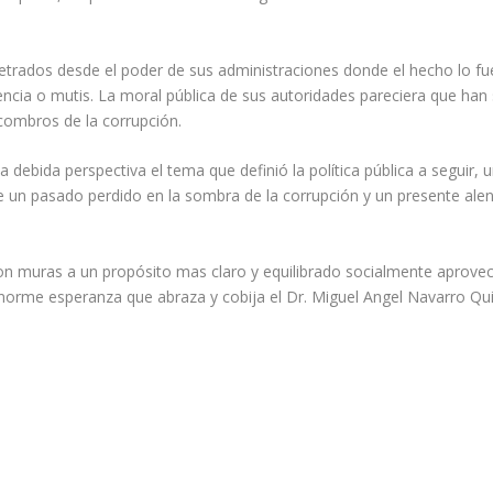
petrados desde el poder de sus administraciones donde el hecho lo f
ncia o mutis. La moral pública de sus autoridades pareciera que han 
combros de la corrupción.
 debida perspectiva el tema que definió la política pública a seguir, u
re un pasado perdido en la sombra de la corrupción y un presente ale
con muras a un propósito mas claro y equilibrado socialmente aprove
 enorme esperanza que abraza y cobija el Dr. Miguel Angel Navarro Qui