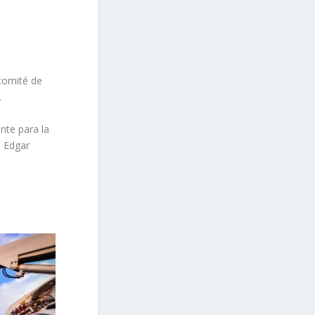
 comité de
.
nte para la
ó Edgar