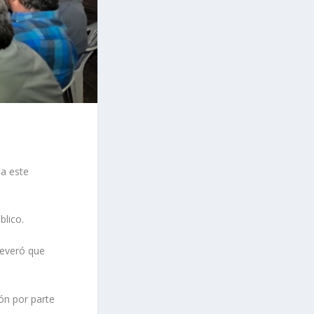
 a este
blico.
severó que
ón por parte