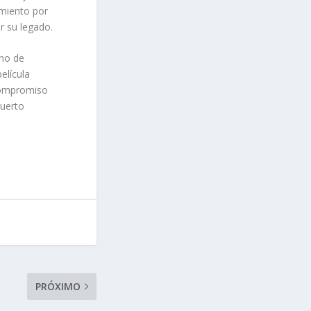
imiento por
r su legado.
eno de
elícula
 compromiso
Puerto
PRÓXIMO