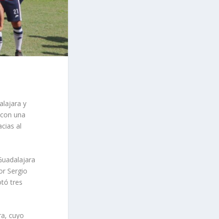
alajara y
, con una
cias al
Guadalajara
or Sergio
otó tres
ra, cuyo