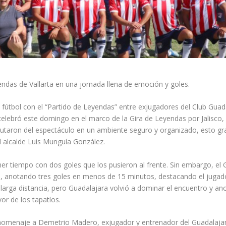
endas de Vallarta en una jornada llena de emoción y goles.
y fútbol con el “Partido de Leyendas” entre exjugadores del Club Guad
 celebró este domingo en el marco de la Gira de Leyendas por Jalisco
frutaron del espectáculo en un ambiente seguro y organizado, esto gra
l alcalde Luis Munguía González.
mer tiempo con dos goles que los pusieron al frente. Sin embargo, el 
po, anotando tres goles en menos de 15 minutos, destacando el jugad
larga distancia, pero Guadalajara volvió a dominar el encuentro y an
or de los tapatíos.
 homenaje a Demetrio Madero, exjugador y entrenador del Guadalaja