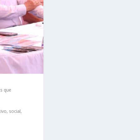
as que
ivo, social,