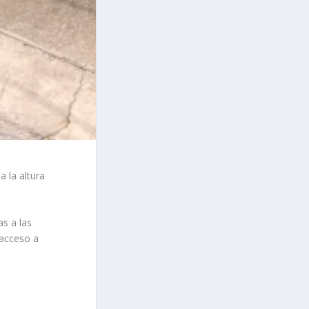
a la altura
as a las
 acceso a