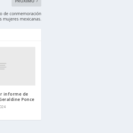
PRÓXIMO
orio de conmemoración
las mujeres mexicanas.
er informe de
Geraldine Ponce
2024