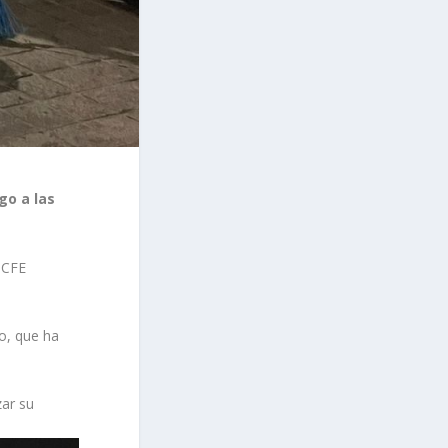
go a las
 CFE
o, que ha
zar su