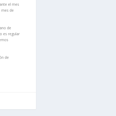
rante el mes
el mes de
dano de
vo es regular
hemos
ión de