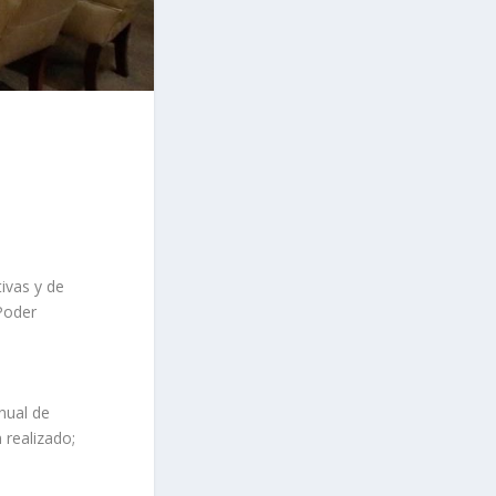
tivas y de
 Poder
nual de
 realizado;